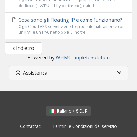
dedicate (1 vCPU = 1 hyper-thread), quindi...
Cosa sono gli Floating IP e come funzionano?
Ogni Cloud VPS server viene fornito automaticamente con
un IPv4 e un IPv6 netto (/64). È inoltre...
« Indietro
Powered by
WHMCompleteSolution
Assistenza
Italiano / € EUR
Contattaci!
Termini e Condizioni del servizio